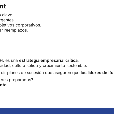
nt
 clave.
rgentes.
jetivos corporativos.
rar reemplazos.
HH: es una
estrategia empresarial crítica
.
nuidad, cultura sólida y crecimiento sostenible.
ruir planes de sucesión que aseguren que
los líderes del f
deres preparados?
ento
.