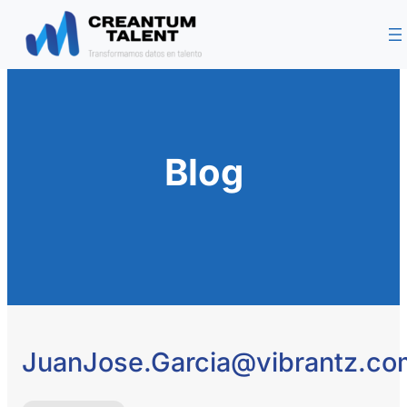
Saltar
al
contenido
Blog
JuanJose.Garcia@vibrantz.co